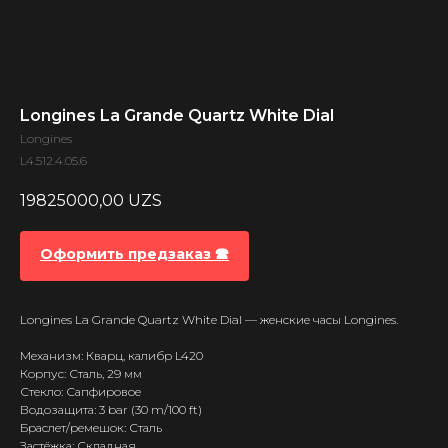
Longines La Grande Quartz White Dial
Longines
L4.512.4.05.6
19825000,00
UZS
Оформить предзаказ 🕿
Longines La Grande Quartz White Dial — женские часы Longines.
Механизм: Кварц, калибр L420
Корпус: Сталь, 29 мм
Стекло: Сапфировое
Водозащита: 3 bar (30 m/100 ft)
Браслет/ремешок: Сталь
Застёжка: Складная