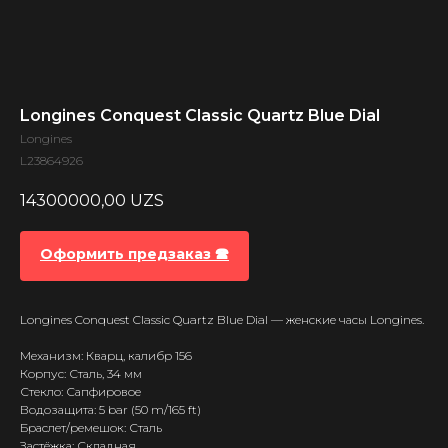
Longines Conquest Classic Quartz Blue Dial
Longines
L23864926
14300000,00
UZS
Оформить предзаказ 🕿
Longines Conquest Classic Quartz Blue Dial — женские часы Longines.
Механизм: Кварц, калибр 156
Корпус: Сталь, 34 мм
Стекло: Сапфировое
Водозащита: 5 bar (50 m/165 ft)
Браслет/ремешок: Сталь
Застёжка: Складная