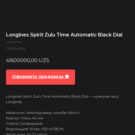
Longines Spirit Zulu Time Automatic Black Dial
Longines
L3.812.4.53.2
41600000,00
UZS
Оформить предзаказ 🕿
Longines Spirit Zulu Time Automatic Black Dial — мужские часы
Longines.
Механизм: Автоподзавод, калибр L844.4
Корпус: Сталь, 42 мм
Стекло: Сапфировое
Водозащита: 10 bar (100 m/330 ft)
Запас хода: до 72 часов