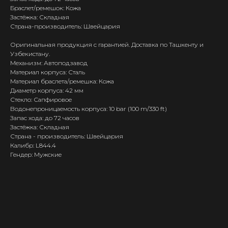
Браслет/ремешок: Кожа
Застёжка: Складная
Страна-производитель: Швейцария
Оригинальная продукция с гарантией. Доставка по Ташкенту и
Узбекистану.
Механизм: Автоподзавод
Материал корпуса: Сталь
Материал браслета/ремешка: Кожа
Диаметр корпуса: 42 мм
Стекло: Сапфировое
Водонепроницаемость корпуса: 10 bar (100 m/330 ft)
Запас хода: до 72 часов
Застёжка: Складная
Страна - производитель: Швейцария
Калибр: L844.4
Гендер: Мужские