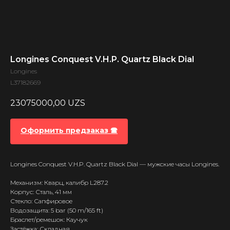
Longines Conquest V.H.P. Quartz Black Dial
Longines
L37182669
23075000,00
UZS
Оформить предзаказ 🕿
Longines Conquest V.H.P. Quartz Black Dial — мужские часы Longines.
Механизм: Кварц, калибр L287.2
Корпус: Сталь, 41 мм
Стекло: Сапфировое
Водозащита: 5 bar (50 m/165 ft)
Браслет/ремешок: Каучук
Застёжка: Складная