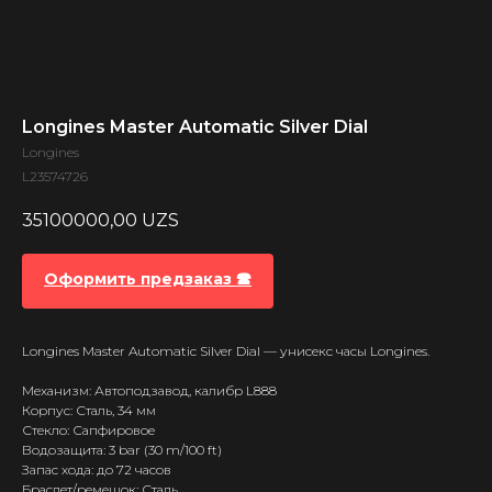
Longines Master Automatic Silver Dial
Longines
L23574726
35100000,00
UZS
Оформить предзаказ 🕿
Longines Master Automatic Silver Dial — унисекс часы Longines.
Механизм: Автоподзавод, калибр L888
Корпус: Сталь, 34 мм
Стекло: Сапфировое
Водозащита: 3 bar (30 m/100 ft)
Запас хода: до 72 часов
Браслет/ремешок: Сталь