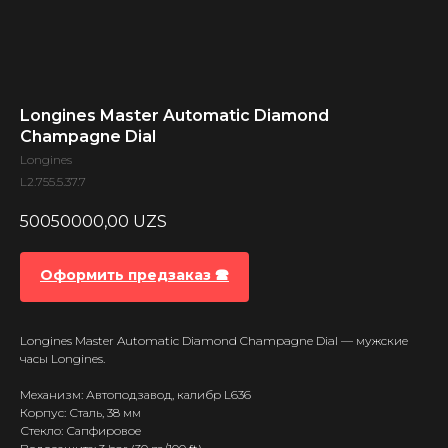
Longines Master Automatic Diamond
Champagne Dial
Longines
L2.755.5.37.7
50050000,00
UZS
Оформить предзаказ 🕿
Longines Master Automatic Diamond Champagne Dial — мужские
часы Longines.
Механизм: Автоподзавод, калибр L636
Корпус: Сталь, 38 мм
Стекло: Сапфировое