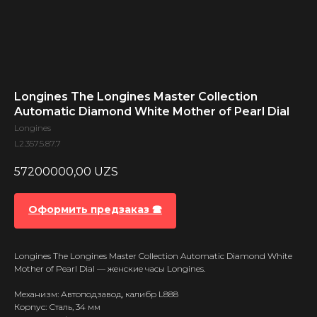
Longines The Longines Master Collection
Automatic Diamond White Mother of Pearl Dial
Longines
L2.357.5.87.7
57200000,00
UZS
Оформить предзаказ 🕿
Longines The Longines Master Collection Automatic Diamond White
Mother of Pearl Dial — женские часы Longines.
Механизм: Автоподзавод, калибр L888
Корпус: Сталь, 34 мм