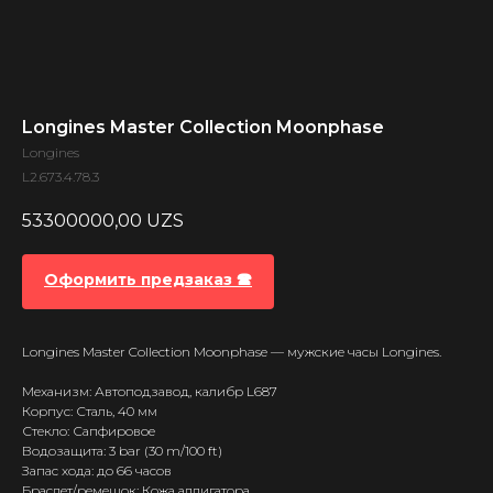
Longines Master Collection Moonphase
Longines
L2.673.4.78.3
53300000,00
UZS
Оформить предзаказ 🕿
Longines Master Collection Moonphase — мужские часы Longines.
Механизм: Автоподзавод, калибр L687
Корпус: Сталь, 40 мм
Стекло: Сапфировое
Водозащита: 3 bar (30 m/100 ft)
Запас хода: до 66 часов
Браслет/ремешок: Кожа аллигатора