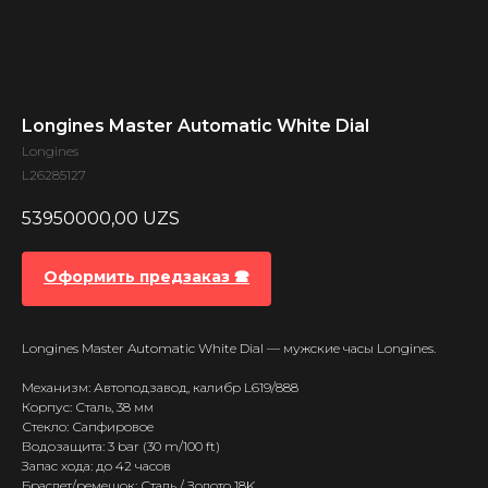
Longines Master Automatic White Dial
Longines
L26285127
53950000,00
UZS
Оформить предзаказ 🕿
Longines Master Automatic White Dial — мужские часы Longines.
Механизм: Автоподзавод, калибр L619/888
Корпус: Сталь, 38 мм
Стекло: Сапфировое
Водозащита: 3 bar (30 m/100 ft)
Запас хода: до 42 часов
Браслет/ремешок: Сталь / Золото 18K