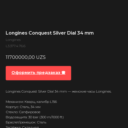
Longines Conquest Silver Dial 34 mm
Longines
L3.377.4.76.6
11700000,00
UZS
Оформить предзаказ 🕿
Longines Conquest Silver Dial 34 mm — женские часы Longines.
Механизм: Кварц, калибр L156
Корпус: Сталь, 34 мм
Стекло: Сапфировое
Водозащита: 30 bar (300 m/1000 ft)
Браслет/ремешок: Сталь
Застёжка: Складная