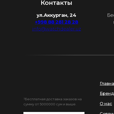
Контакты
ул.Аккурган, 24
Бе
+998 88 281 28 28
info@watchdealer.uz
Главн
Бренд
¹Бесплатная доставка заказов на
О нас
сумму от 5000000 сум и выше.
Серви