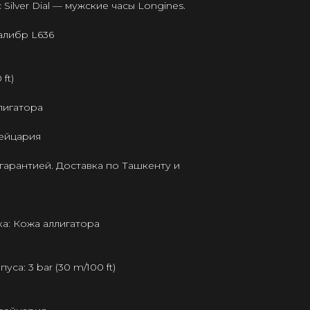
 Silver Dial — мужские часы Longines.
алибр L636
ft)
лигатора
ейцария
гарантией. Доставка по Ташкенту и
а: Кожа аллигатора
а: 3 bar (30 m/100 ft)