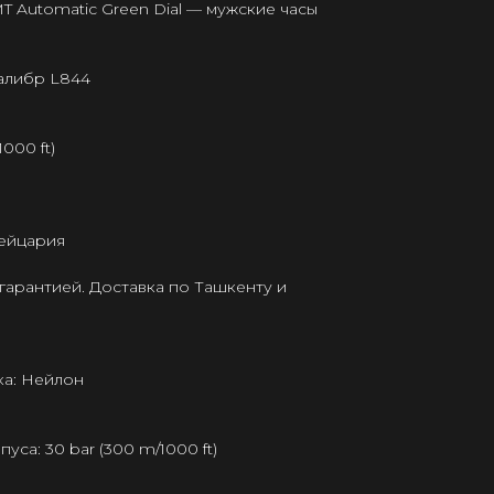
T Automatic Green Dial — мужские часы
калибр L844
000 ft)
ейцария
гарантией. Доставка по Ташкенту и
а: Нейлон
са: 30 bar (300 m/1000 ft)