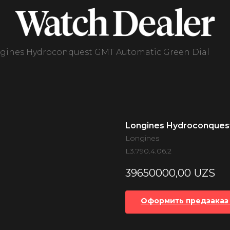
gines Hydroconquest GMT Automatic Green Dial
Longines Hydroconquest
Longines
L3.790.4.06.2
39650000,00
UZS
Оформить предзаказ 