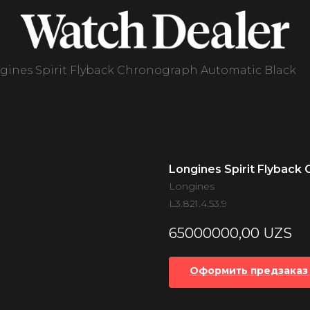
gines Spirit Flyback Chronograph Automatic Black
Longines Spirit Flyback
Longines
L3.821.4.53.9
65000000,00
UZS
Оформить предзаказ 