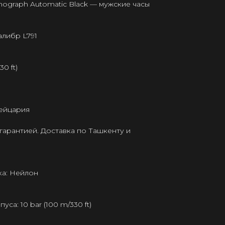
ronograph Automatic Black — мужские часы
алибр L791
0 ft)
ейцария
гарантией. Доставка по Ташкенту и
а: Нейлон
а: 10 bar (100 m/330 ft)