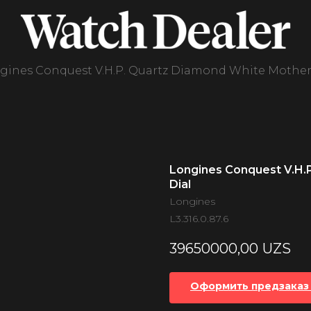
gines Conquest V.H.P. Quartz Diamond White Mother 
Longines Conquest V.H.P
Dial
Longines
L3.316.0.87.6
39650000,00
UZS
Оформить предзаказ 