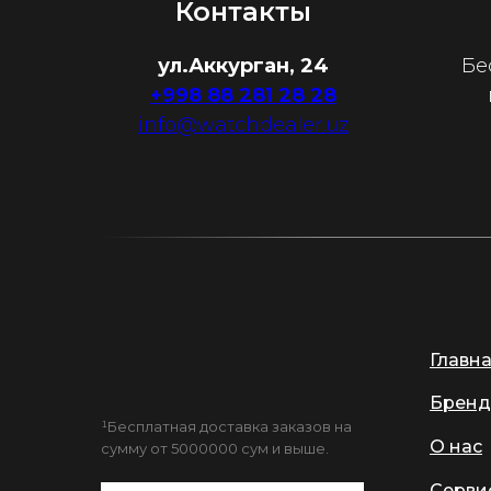
Контакты
ул.Аккурган, 24
Бе
+998 88 281 28 28
info@watchdealer.uz
Главн
Бренд
¹Бесплатная доставка заказов на
О нас
сумму от 5000000 сум и выше.
Серви