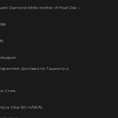
artz Diamond White Mother of Pearl Dial —
288
t)
ейцария
гарантией. Доставка по Ташкенту и
а: Сталь
а: 5 bar (50 m/165 ft)