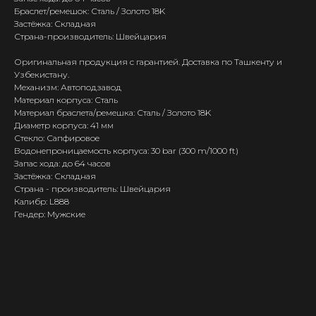
Браслет/ремешок: Сталь / Золото 18K
Застёжка: Складная
Страна-производитель: Швейцария
Оригинальная продукция с гарантией. Доставка по Ташкенту и
Узбекистану.
Механизм: Автоподзавод
Материал корпуса: Сталь
Материал браслета/ремешка: Сталь / Золото 18K
Диаметр корпуса: 41 мм
Стекло: Сапфировое
Водонепроницаемость корпуса: 30 bar (300 m/1000 ft)
Запас хода: до 64 часов
Застёжка: Складная
Страна - производитель: Швейцария
Калибр: L888
Гендер: Мужские