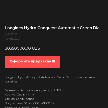
Longines Hydro Conquest Automatic Green Dial
Longines
L3.781.3.06.7
30550000,00
UZS
Оформить предзаказ 🕿
Longines Hydro Conquest Automatic Green Dial — мужские часы
Longines.
Механизм: Автоподзавод, калибр L888
Корпус: Сталь, 41 мм
Стекло: Сапфировое
Водозащита: 30 bar (300 m/1000 ft)
Запас хода: до 64 часов