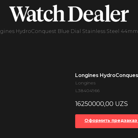
gines HydroConquest Blue Dial Stainless Steel 44mm
Longines HydroConquest
Longines
L38404966
16250000,00
UZS
Оформить предзаказ 