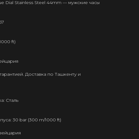
e Dial Stainless Steel 44mm — мужские часы
57
000 ft)
ейцария
гарантией. Доставка по Ташкенту и
а: Сталь
са: 30 bar (300 m/1000 ft)
Швейцария