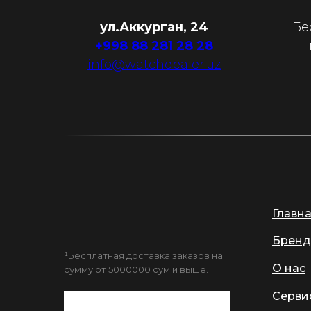
ул.Аккурган, 24
Бе
+998 88 281 28 28
info@watchdealer.uz
Главн
Бренд
¹Бесплатная доставка заказов на
О нас
сумму от 5000000 сум и выше.
Серви