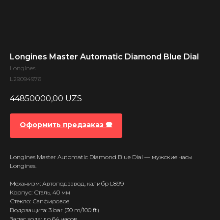
Longines Master Automatic Diamond Blue Dial
Longines
L29094976
44850000,00
UZS
Оформить предзаказ 🕿
Longines Master Automatic Diamond Blue Dial — мужские часы
Longines.
Механизм: Автоподзавод, калибр L899
Корпус: Сталь, 40 мм
Стекло: Сапфировое
Водозащита: 3 bar (30 m/100 ft)
Запас хода: до 64 часов