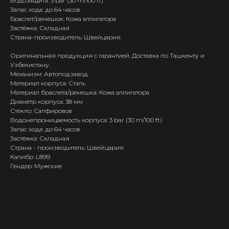
Водозащита: 3 bar (30 m/100 ft)
Запас хода: до 64 часов
Браслет/ремешок: Кожа аллигатора
Застёжка: Складная
Страна-производитель: Швейцария
Оригинальная продукция с гарантией. Доставка по Ташкенту и
Узбекистану.
Механизм: Автоподзавод
Материал корпуса: Сталь
Материал браслета/ремешка: Кожа аллигатора
Диаметр корпуса: 38 мм
Стекло: Сапфировое
Водонепроницаемость корпуса: 3 bar (30 m/100 ft)
Запас хода: до 64 часов
Застёжка: Складная
Страна - производитель: Швейцария
Калибр: L899
Гендер: Мужские