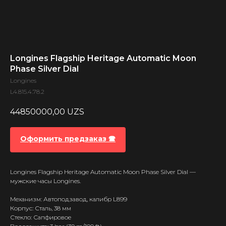
Longines Flagship Heritage Automatic Moon
Phase Silver Dial
Longines
L4.815.4.78.2
44850000,00
UZS
Оформить предзаказ 🕿
Longines Flagship Heritage Automatic Moon Phase Silver Dial —
мужские часы Longines.
Механизм: Автоподзавод, калибр L899
Корпус: Сталь, 38 мм
Стекло: Сапфировое