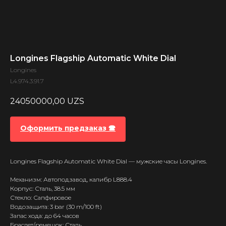
Longines Flagship Automatic White Dial
Longines
L4.974.3.91.7
24050000,00
UZS
Оформить предзаказ 🕿
Longines Flagship Automatic White Dial — мужские часы Longines.
Механизм: Автоподзавод, калибр L888.4
Корпус: Сталь, 38.5 мм
Стекло: Сапфировое
Водозащита: 3 bar (30 m/100 ft)
Запас хода: до 64 часов
Браслет/ремешок: Сталь