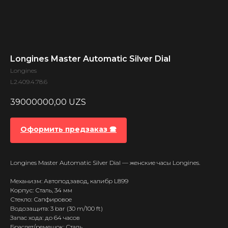
Longines Master Automatic Silver Dial
Longines
L2.409.4.78.6
39000000,00
UZS
Оформить предзаказ 🕿
Longines Master Automatic Silver Dial — женские часы Longines.
Механизм: Автоподзавод, калибр L899
Корпус: Сталь, 34 мм
Стекло: Сапфировое
Водозащита: 3 bar (30 m/100 ft)
Запас хода: до 64 часов
Браслет/ремешок: Сталь