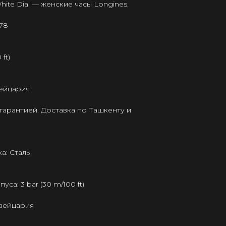
hite Dial — женские часы Longines.
178
ft)
ейцария
гарантией. Доставка по Ташкенту и
а: Сталь
а: 3 bar (30 m/100 ft)
Швейцария