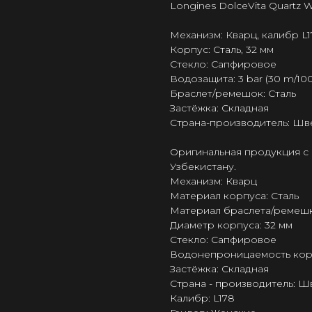
Longines DolceVita Quartz W
Механизм: Кварц, калибр L
Корпус: Сталь, 32 мм
Стекло: Сапфировое
Водозащита: 3 bar (30 m/100 
Браслет/ремешок: Сталь
Застёжка: Складная
Страна-производитель: Шв
Оригинальная продукция с 
Узбекистану.
Механизм: Кварц
Материал корпуса: Сталь
Материал браслета/ремешк
Диаметр корпуса: 32 мм
Стекло: Сапфировое
Водонепроницаемость корпус
Застёжка: Складная
Страна - производитель: 
Калибр: L178