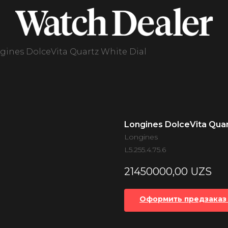
gines DolceVita Quartz White Dial
Longines DolceVita Quar
Longines
L5.255.4.75.6
21450000,00
UZS
Оформить предзаказ 