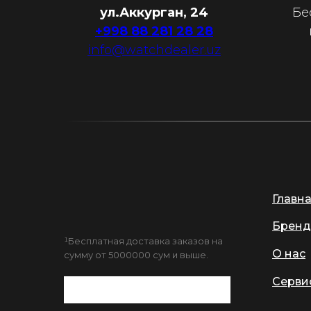
ул.Аккурган, 24
Бе
+998 88 281 28 28
info@watchdealer.uz
Главн
Бренд
¹Бесплатная доставка заказов на
О нас
сумму от 5000000 сум и выше.
Серви