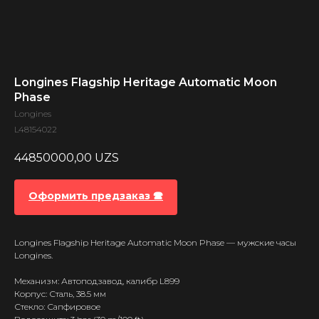
Longines Flagship Heritage Automatic Moon
Phase
Longines
L48154022
44850000,00
UZS
Оформить предзаказ 🕿
Longines Flagship Heritage Automatic Moon Phase — мужские часы
Longines.
Механизм: Автоподзавод, калибр L899
Корпус: Сталь, 38.5 мм
Стекло: Сапфировое