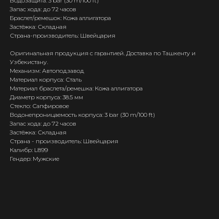
Водозащита: 3 bar (30 m/100 ft)
Запас хода: до 72 часов
Браслет/ремешок: Кожа аллигатора
Застёжка: Складная
Страна-производитель: Швейцария
Оригинальная продукция с гарантией. Доставка по Ташкенту и
Узбекистану.
Механизм: Автоподзавод
Материал корпуса: Сталь
Материал браслета/ремешка: Кожа аллигатора
Диаметр корпуса: 38.5 мм
Стекло: Сапфировое
Водонепроницаемость корпуса: 3 bar (30 m/100 ft)
Запас хода: до 72 часов
Застёжка: Складная
Страна - производитель: Швейцария
Калибр: L899
Гендер: Мужские