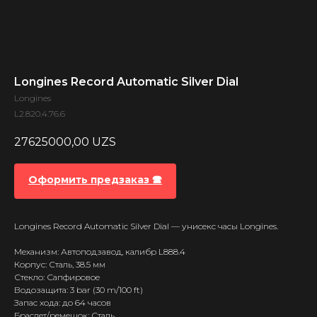
Longines Record Automatic Silver Dial
Longines
L2.820.4.76.6
27625000,00
UZS
Оформить предзаказ 🕿
Longines Record Automatic Silver Dial — унисекс часы Longines.
Механизм: Автоподзавод, калибр L888.4
Корпус: Сталь, 38.5 мм
Стекло: Сапфировое
Водозащита: 3 bar (30 m/100 ft)
Запас хода: до 64 часов
Браслет/ремешок: Сталь