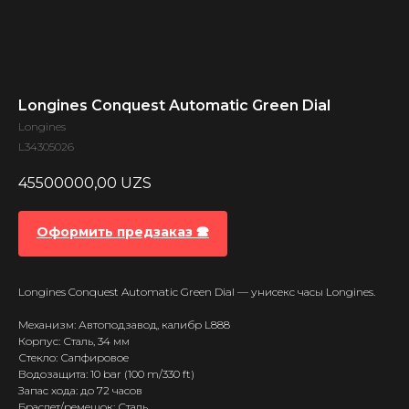
Longines Conquest Automatic Green Dial
Longines
L34305026
45500000,00
UZS
Оформить предзаказ 🕿
Longines Conquest Automatic Green Dial — унисекс часы Longines.
Механизм: Автоподзавод, калибр L888
Корпус: Сталь, 34 мм
Стекло: Сапфировое
Водозащита: 10 bar (100 m/330 ft)
Запас хода: до 72 часов
Браслет/ремешок: Сталь