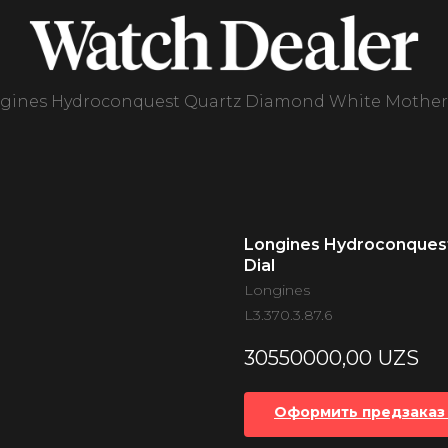
gines Hydroconquest Quartz Diamond White Mother o
Longines Hydroconquest
Dial
Longines
L3.370.3.87.6
30550000,00
UZS
Оформить предзаказ 