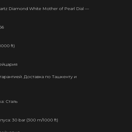
rtz Diamond White Mother of Pearl Dial —
56
000 ft)
ейцария
гарантией. Доставка по Ташкенту и
а: Сталь
са: 30 bar (300 m/1000 ft)