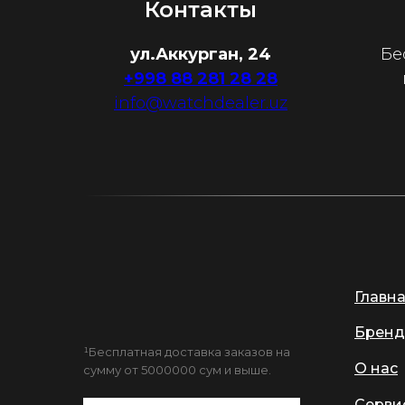
Контакты
ул.Аккурган, 24
Бе
+998 88 281 28 28
info@watchdealer.uz
Главн
Бренд
¹Бесплатная доставка заказов на
О нас
сумму от 5000000 сум и выше.
Серви