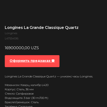
Longines La Grande Classique Quartz
Longines
L47554516
16900000,00
UZS
Оформить предзаказ 🕿
Longines La Grande Classique Quartz — унисекс часы Longines.
Механизм: Кварц, калибр L420
Корпус: Сталь, 36 мм
Стекло: Сапфировое
Водозащита: 3 bar (30 m/100 ft)
Браслет/ремешок: Сталь
Застёжка: Складная