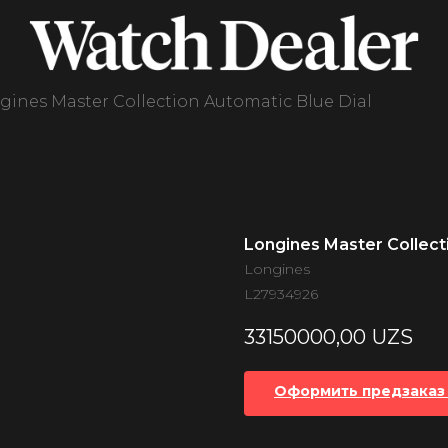
gines Master Collection Automatic Blue Dial
Longines Master Collect
Longines
L27934926
33150000,00
UZS
Оформить предзаказ 