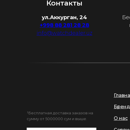
Контакты
ул.Аккурган, 24
Бе
+998 88 281 28 28
info@watchdealer.uz
Главн
Бренд
¹Бесплатная доставка заказов на
О нас
сумму от 5000000 сум и выше.
Серви