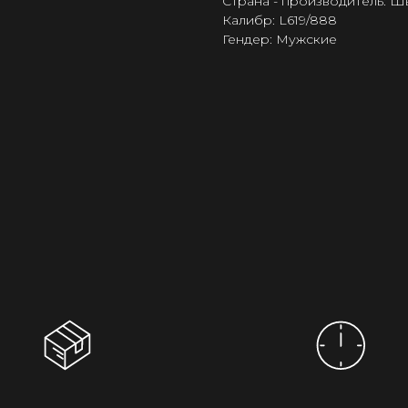
Страна - производитель: 
Калибр: L619/888
Гендер: Мужские