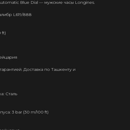
Automatic Blue Dial — мужские часы Longines.
алибр L619/888
ft)
ейцария
гарантией. Доставка по Ташкенту и
а: Сталь
а: 3 bar (30 m/100 ft)