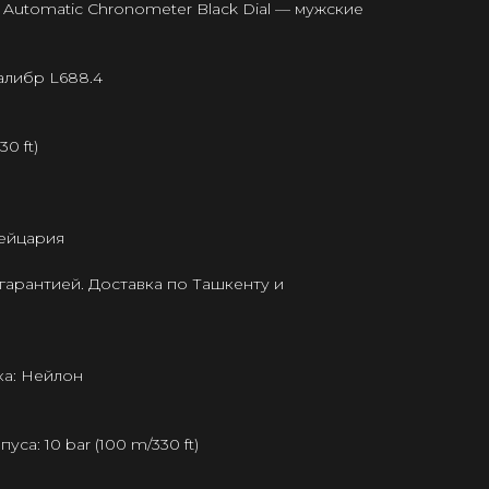
h Automatic Chronometer Black Dial — мужские
алибр L688.4
0 ft)
ейцария
гарантией. Доставка по Ташкенту и
а: Нейлон
а: 10 bar (100 m/330 ft)