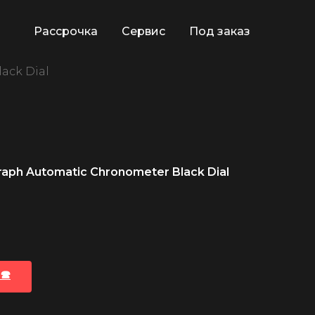
Рассрочка
Сервис
Под заказ
ack Dial
raph Automatic Chronometer Black Dial
🕿