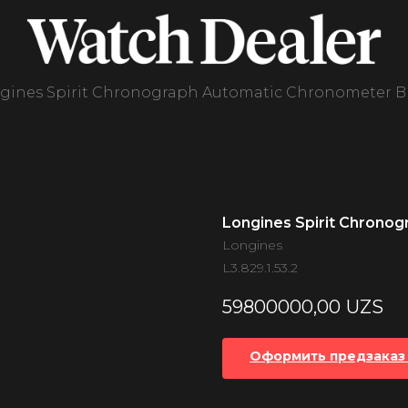
gines Spirit Chronograph Automatic Chronometer Bl
Longines Spirit Chronog
Longines
L3.829.1.53.2
59800000,00
UZS
Оформить предзаказ 