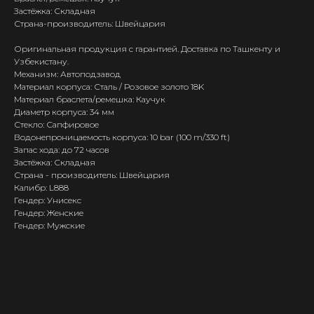
Застёжка: Складная
Страна-производитель: Швейцария
Оригинальная продукция с гарантией. Доставка по Ташкенту и
Узбекистану.
Механизм: Автоподзавод
Материал корпуса: Сталь / Розовое золото 18K
Материал браслета/ремешка: Каучук
Диаметр корпуса: 34 мм
Стекло: Сапфировое
Водонепроницаемость корпуса: 10 bar (100 m/330 ft)
Запас хода: до 72 часов
Застёжка: Складная
Страна - производитель: Швейцария
Калибр: L888
Гендер: Унисекс
Гендер: Женские
Гендер: Мужские