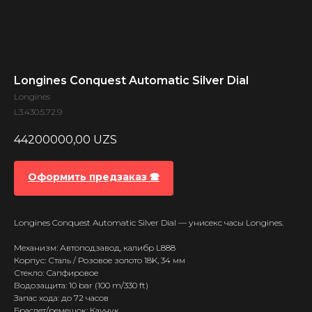
Longines Conquest Automatic Silver Dial
Longines
L3.430.5.72.9
44200000,00
UZS
Оформить предзаказ 🕿
Longines Conquest Automatic Silver Dial — унисекс часы Longines.
Механизм: Автоподзавод, калибр L888
Корпус: Сталь / Розовое золото 18K, 34 мм
Стекло: Сапфировое
Водозащита: 10 bar (100 m/330 ft)
Запас хода: до 72 часов
Браслет/ремешок: Каучук