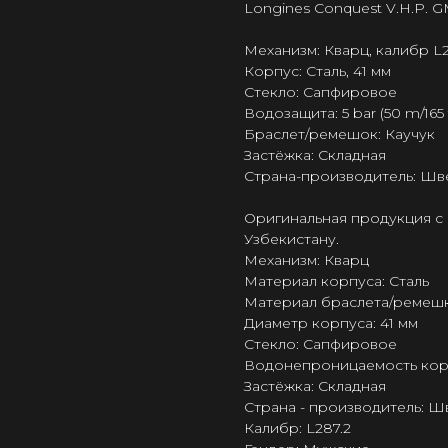
Longines Conquest V.H.P. G
Механизм: Кварц, калибр L2
Корпус: Сталь, 41 мм
Стекло: Сапфировое
Водозащита: 5 bar (50 m/165 f
Браслет/ремешок: Каучук
Застёжка: Складная
Страна-производитель: Шв
Оригинальная продукция с 
Узбекистану.
Механизм: Кварц
Материал корпуса: Сталь
Материал браслета/ремешк
Диаметр корпуса: 41 мм
Стекло: Сапфировое
Водонепроницаемость корпус
Застёжка: Складная
Страна - производитель: 
Калибр: L287.2