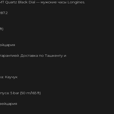
MT Quartz Black Dial — мужские часы Longines.
87.2
t)
ейцария
гарантией. Доставка по Ташкенту и
а: Каучук
а: 5 bar (50 m/165 ft)
Швейцария