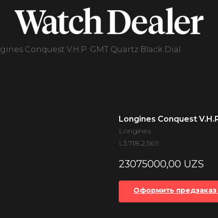
gines Conquest V.H.P. GMT Quartz Black Dial
Longines Conquest V.H.P
Longines
L3.718.2.56.9
23075000,00
UZS
Оформить предзаказ 