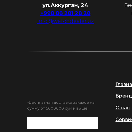
ул.Аккурган, 24
Бе
+998 88 281 28 28
info@watchdealer.uz
Главн
Бренд
¹Бесплатная доставка заказов на
О нас
сумму от 5000000 сум и выше.
Серви