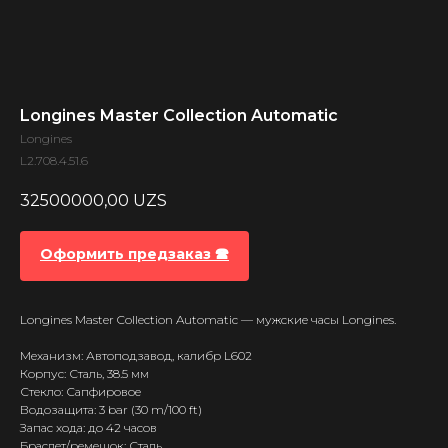
Longines Master Collection Automatic
Longines
L2.708.4.51.6
32500000,00
UZS
Оформить предзаказ 🕿
Longines Master Collection Automatic — мужские часы Longines.
Механизм: Автоподзавод, калибр L602
Корпус: Сталь, 38.5 мм
Стекло: Сапфировое
Водозащита: 3 bar (30 m/100 ft)
Запас хода: до 42 часов
Браслет/ремешок: Сталь