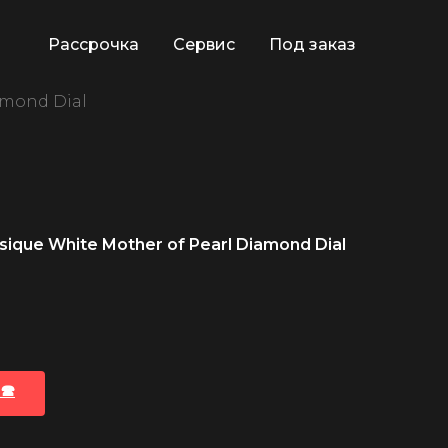
Рассрочка
Сервис
Под заказ
amond Dial
sique White Mother of Pearl Diamond Dial
🕿