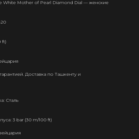
ue White Mother of Pearl Diamond Dial — женские
420
ft)
ейцария
гарантией. Доставка по Ташкенту и
а: Сталь
а: 3 bar (30 m/100 ft)
Швейцария