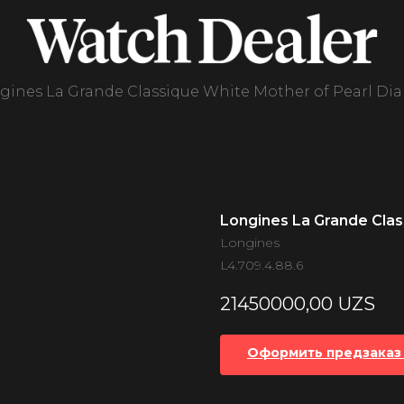
gines La Grande Classique White Mother of Pearl Di
Longines La Grande Clas
Longines
L4.709.4.88.6
21450000,00
UZS
Оформить предзаказ 