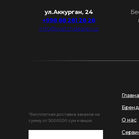
ул.Аккурган, 24
Бе
+998 88 281 28 28
info@watchdealer.uz
Главн
Бренд
¹Бесплатная доставка заказов на
О нас
сумму от 5000000 сум и выше.
Серви