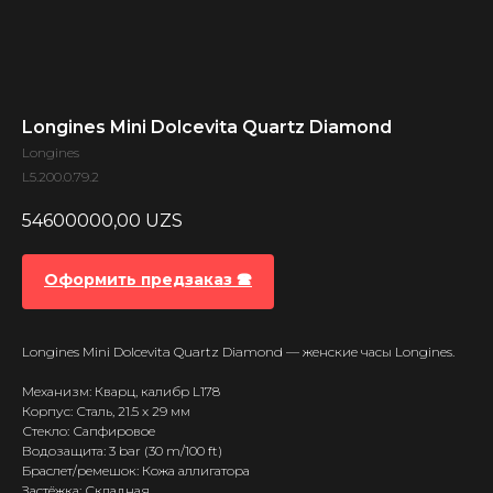
Longines Mini Dolcevita Quartz Diamond
Longines
L5.200.0.79.2
54600000,00
UZS
Оформить предзаказ 🕿
Longines Mini Dolcevita Quartz Diamond — женские часы Longines.
Механизм: Кварц, калибр L178
Корпус: Сталь, 21.5 x 29 мм
Стекло: Сапфировое
Водозащита: 3 bar (30 m/100 ft)
Браслет/ремешок: Кожа аллигатора
Застёжка: Складная