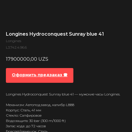
Longines Hydroconquest Sunray blue 41
Longines
L3.742.4.96.6
17900000,00
UZS
Оформить предзаказ 🕿
Longines Hydroconquest Sunray blue 41 — мужские часы Longines.
Механизм: Автоподзавод, калибр L888
Корпус: Сталь, 41 мм
Стекло: Сапфировое
Водозащита: 30 bar (300 m/1000 ft)
Запас хода: до 72 часов
Браслет/ремешок: Сталь