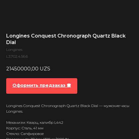
Longines Conquest Chronograph Quartz Black
Dial
Longines
L3.702.4.56.6
21450000,00
UZS
Оформить предзаказ 🕿
Longines Conquest Chronograph Quartz Black Dial — мужские часы
Longines.
Механизм: Кварц, калибр L442
Корпус: Сталь, 41 мм
Стекло: Сапфировое