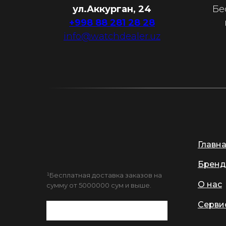
ул.Аккурган, 24
Бе
+998 88 281 28 28
info@watchdealer.uz
Главн
Бренд
¹Бесплатная доставка заказов на
О нас
сумму от 5000000 сум и выше.
Серви