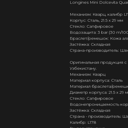
Longines Mini Dolcevita Qu
Механизм: Кварц, калибр L
Корпус: Сталь, 21.5 x 29 мм
Стекло: Сапфировое
Водозащита: 3 bar (30 m/100 
Браслет/ремешок: Кожа ал
Застёжка: Складная
Страна-производитель: Шв
Оригинальная продукция с 
Узбекистану.
Механизм: Кварц
Материал корпуса: Сталь
Материал браслета/ремешк
Диаметр корпуса: 21.5 x 29 
Стекло: Сапфировое
Водонепроницаемость корпус
Застёжка: Складная
Страна - производитель: 
Калибр: L178