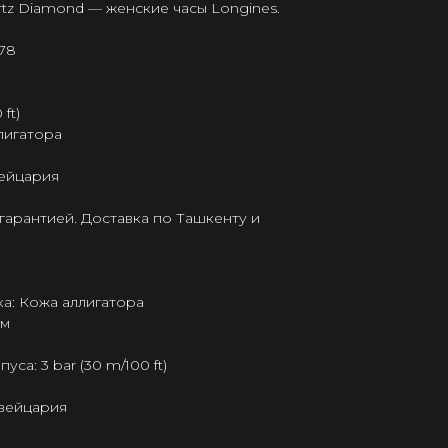
artz Diamond — женские часы Longines.
178
ft)
лигатора
ейцария
гарантией. Доставка по Ташкенту и
а: Кожа аллигатора
мм
а: 3 bar (30 m/100 ft)
Швейцария