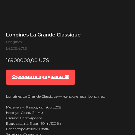
Longines La Grande Classique
Longines
L4.209.4.71.6
16900000,00
UZS
Оформить предзаказ 🕿
Longines La Grande Classique — женские часы Longines.
Механизм: Кварц, калибр L209
Корпус: Сталь, 24 мм
Стекло: Сапфировое
Водозащита: 3 bar (30 m/100 ft)
Браслет/ремешок: Сталь
Застёжка: Складная