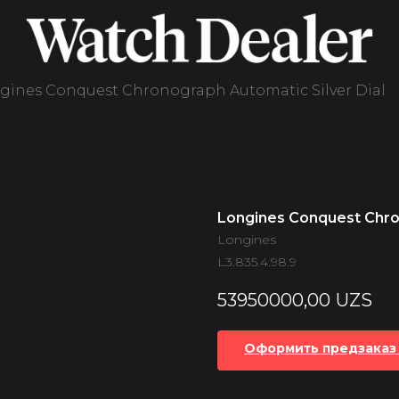
gines Conquest Chronograph Automatic Silver Dial
Longines Conquest Chron
Longines
L3.835.4.98.9
53950000,00
UZS
Оформить предзаказ 