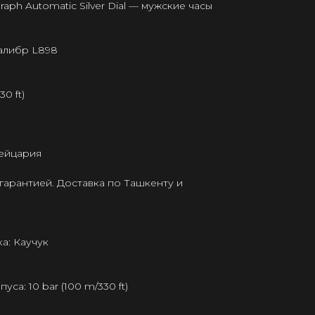
aph Automatic Silver Dial — мужские часы
калибр L898
0 ft)
ейцария
гарантией. Доставка по Ташкенту и
а: Каучук
а: 10 bar (100 m/330 ft)