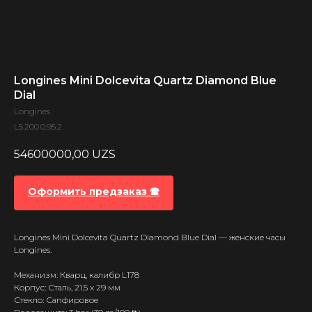
Longines Mini Dolcevita Quartz Diamond Blue
Dial
Longines
L5.200.0.95.2
54600000,00
UZS
Оформить предзаказ 🕿
Longines Mini Dolcevita Quartz Diamond Blue Dial — женские часы
Longines.
Механизм: Кварц, калибр L178
Корпус: Сталь, 21.5 x 29 мм
Стекло: Сапфировое