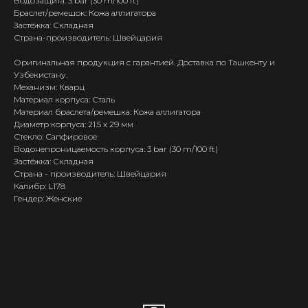
Водозащита: 3 bar (30 m/100 ft)
Браслет/ремешок: Кожа аллигатора
Застёжка: Складная
Страна-производитель: Швейцария
Оригинальная продукция с гарантией. Доставка по Ташкенту и
Узбекистану.
Механизм: Кварц
Материал корпуса: Сталь
Материал браслета/ремешка: Кожа аллигатора
Диаметр корпуса: 21.5 x 29 мм
Стекло: Сапфировое
Водонепроницаемость корпуса: 3 bar (30 m/100 ft)
Застёжка: Складная
Страна - производитель: Швейцария
Калибр: L178
Гендер: Женские