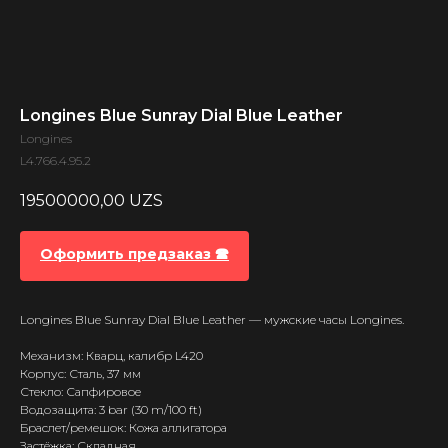
Longines Blue Sunray Dial Blue Leather
Longines
L4.766.4.95.2
19500000,00
UZS
Оформить предзаказ 🕿
Longines Blue Sunray Dial Blue Leather — мужские часы Longines.
Механизм: Кварц, калибр L420
Корпус: Сталь, 37 мм
Стекло: Сапфировое
Водозащита: 3 bar (30 m/100 ft)
Браслет/ремешок: Кожа аллигатора
Застёжка: Складная