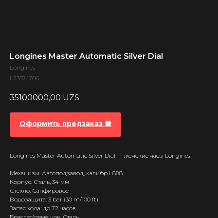
Longines Master Automatic Silver Dial
Longines
L23574706
35100000,00
UZS
Оформить предзаказ 🕿
Longines Master Automatic Silver Dial — женские часы Longines.
Механизм: Автоподзавод, калибр L888
Корпус: Сталь, 34 мм
Стекло: Сапфировое
Водозащита: 3 bar (30 m/100 ft)
Запас хода: до 72 часов
Браслет/ремешок: Сталь