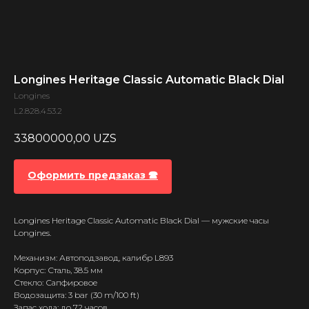
Longines Heritage Classic Automatic Black Dial
Longines
L2.828.4.53.2
33800000,00
UZS
Оформить предзаказ 🕿
Longines Heritage Classic Automatic Black Dial — мужские часы
Longines.
Механизм: Автоподзавод, калибр L893
Корпус: Сталь, 38.5 мм
Стекло: Сапфировое
Водозащита: 3 bar (30 m/100 ft)
Запас хода: до 72 часов