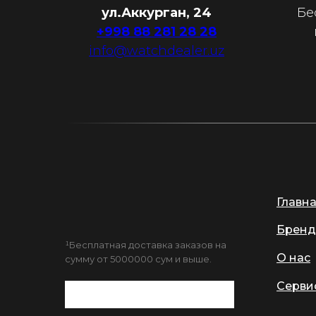
ул.Аккурган, 24
Бе
+998 88 281 28 28
info@watchdealer.uz
Главн
Бренд
¹Бесплатная доставка заказов на
О нас
сумму от 5000000 сум и выше.
Серви