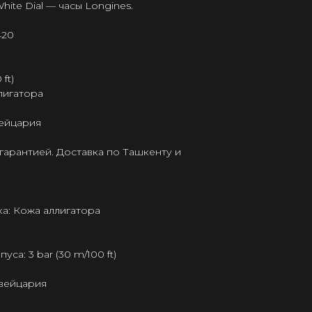
hite Dial — часы Longines.
420
ft)
лигатора
ейцария
гарантией. Доставка по Ташкенту и
а: Кожа аллигатора
а: 3 bar (30 m/100 ft)
Швейцария