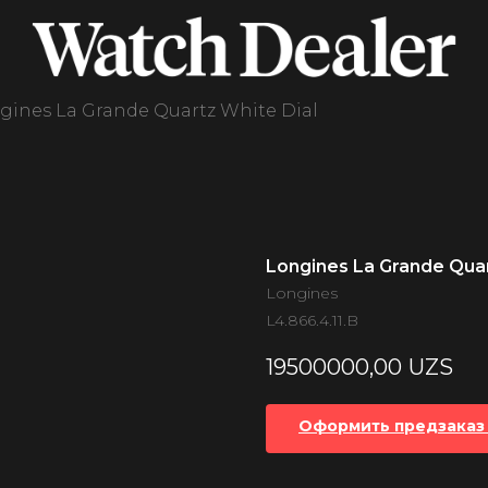
gines La Grande Quartz White Dial
Longines La Grande Quar
Longines
L4.866.4.11.B
19500000,00
UZS
Оформить предзаказ 