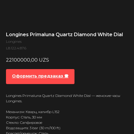
Longines Primaluna Quartz Diamond White Dial
Longines
L8.122.4.87.6
22100000,00
UZS
Оформить предзаказ 🕿
Longines Primaluna Quartz Diamond White Dial — женские часы
Longines.
Механизм: Кварц, калибр L152
Корпус: Сталь, 30 мм
Стекло: Сапфировое
Водозащита: 3 bar (30 m/100 ft)
Браслет/ремешок: Сталь