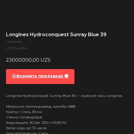
Longines Hydroconquest Sunray Blue 39
Longines
L3.780.4.96.6
23000000,00
UZS
Оформить предзаказ 🕿
Longines Hydroconquest Sunray Blue 39 — мужские часы Longines.
Механизм: Автоподзавод, калибр L888
Корпус: Сталь, 39 мм
Стекло: Сапфировое
Водозащита: 30 bar (300 m/1000 ft)
Запас хода: до 72 часов
Браслет/ремешок: Сталь