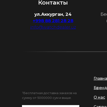
Контакты
ул.Аккурган, 24
Бе
+998 88 281 28 28
info@watchdealer.uz
Главн
Бренд
¹Бесплатная доставка заказов на
О нас
сумму от 5000000 сум и выше.
Серви