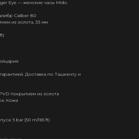
Tiger Eye — женские часы Mido.
либр Caliber 80
ием из золота, 33 мм
t)
ейцария
гарантией. Доставка по Ташкенту и
 PVD покрытием из золота
а: Кожа
а: 5 bar (50 m/165 ft)