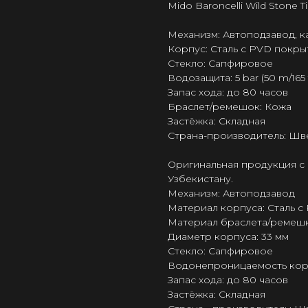
Mido Baroncelli Wild Stone 
Механизм: Автоподзавод, ка
Корпус: Сталь с PVD покрыт
Стекло: Сапфировое
Водозащита: 5 bar (50 m/165 f
Запас хода: до 80 часов
Браслет/ремешок: Кожа
Застёжка: Складная
Страна-производитель: Шв
Оригинальная продукция с 
Узбекистану.
Механизм: Автоподзавод
Материал корпуса: Сталь с
Материал браслета/ремешк
Диаметр корпуса: 33 мм
Стекло: Сапфировое
Водонепроницаемость корпус
Запас хода: до 80 часов
Застёжка: Складная