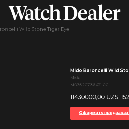
oncelli Wild Stone Tiger Eye
Mido Baroncelli Wild Sto
Mido
M035.207.36.471.00
11430000,00
UZS
15
Оформить предзаказ 