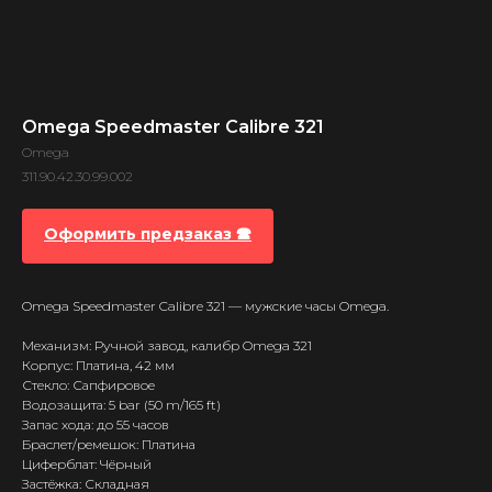
Omega Speedmaster Calibre 321
Omega
311.90.42.30.99.002
Оформить предзаказ 🕿
Omega Speedmaster Calibre 321 — мужские часы Omega.
Механизм: Ручной завод, калибр Omega 321
Корпус: Платина, 42 мм
Стекло: Сапфировое
Водозащита: 5 bar (50 m/165 ft)
Запас хода: до 55 часов
Браслет/ремешок: Платина
Циферблат: Чёрный
Застёжка: Складная