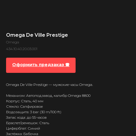
Omega De Ville Prestige
Omega
434.10.40.20.03.001
Оформить предзаказ 🕿
Omega De Ville Prestige — мужские часы Omega.
Механизм: Автоподзавод, калибр Omega 8800
Корпус: Сталь, 40 мм
Стекло: Сапфировое
Водозащита: 3 bar (30 m/100 ft)
Запас хода: до 55 часов
Браслет/ремешок: Сталь
Циферблат: Синий
Застёжка: Бабочка