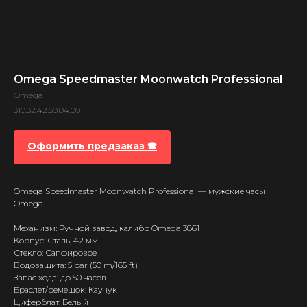
Omega Speedmaster Moonwatch Professional
Omega
310.32.42.50.04.001
Оформить предзаказ 🕿
Omega Speedmaster Moonwatch Professional — мужские часы
Omega.
Механизм: Ручной завод, калибр Omega 3861
Корпус: Сталь, 42 мм
Стекло: Сапфировое
Водозащита: 5 bar (50 m/165 ft)
Запас хода: до 50 часов
Браслет/ремешок: Каучук
Циферблат: Белый