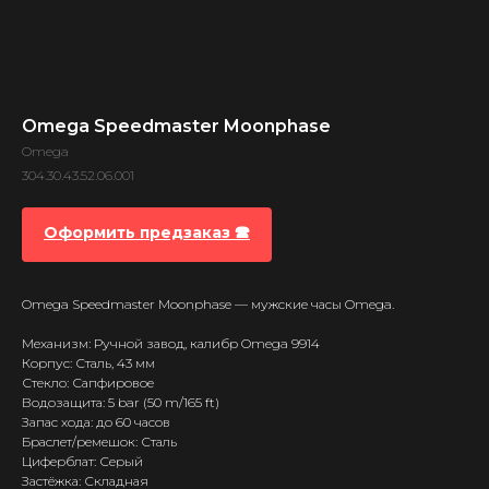
Omega Speedmaster Moonphase
Omega
304.30.43.52.06.001
Оформить предзаказ 🕿
Omega Speedmaster Moonphase — мужские часы Omega.
Механизм: Ручной завод, калибр Omega 9914
Корпус: Сталь, 43 мм
Стекло: Сапфировое
Водозащита: 5 bar (50 m/165 ft)
Запас хода: до 60 часов
Браслет/ремешок: Сталь
Циферблат: Серый
Застёжка: Складная